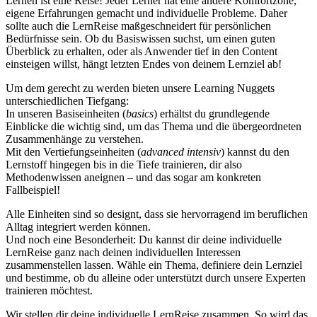
Lernen ist eine Reise! Jeder Lerner hat eine andere Komfortzone,
eigene Erfahrungen gemacht und individuelle Probleme. Daher
sollte auch die LernReise maßgeschneidert für persönlichen
Bedürfnisse sein. Ob du Basiswissen suchst, um einen guten
Überblick zu erhalten, oder als Anwender tief in den Content
einsteigen willst, hängt letzten Endes von deinem Lernziel ab!
Um dem gerecht zu werden bieten unsere Learning Nuggets
unterschiedlichen Tiefgang:
In unseren Basiseinheiten (
basics
) erhältst du grundlegende
Einblicke die wichtig sind, um das Thema und die übergeordneten
Zusammenhänge zu verstehen.
Mit den Vertiefungseinheiten (
advanced intensiv
) kannst du den
Lernstoff hingegen bis in die Tiefe trainieren, dir also
Methodenwissen aneignen – und das sogar am konkreten
Fallbeispiel!
Alle Einheiten sind so designt, dass sie hervorragend im beruflichen
Alltag integriert werden können.
Und noch eine Besonderheit: Du kannst dir deine individuelle
LernReise ganz nach deinen individuellen Interessen
zusammenstellen lassen. Wähle ein Thema, definiere dein Lernziel
und bestimme, ob du alleine oder unterstützt durch unsere Experten
trainieren möchtest.
Wir stellen dir deine individuelle LernReise zusammen. So wird das