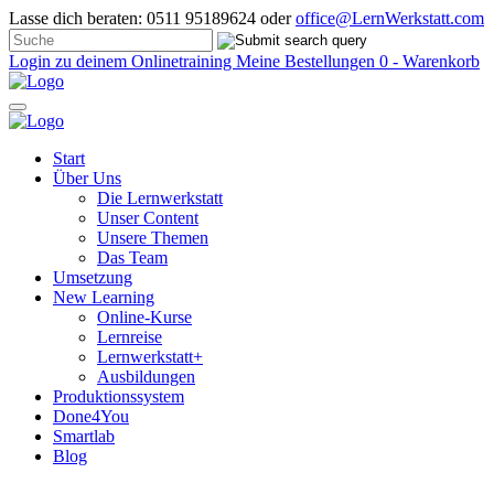
Lasse dich beraten: 0511 95189624 oder
office@LernWerkstatt.com
Login zu deinem Onlinetraining
Meine Bestellungen
0 - Warenkorb
Start
Über Uns
Die Lernwerkstatt
Unser Content
Unsere Themen
Das Team
Umsetzung
New Learning
Online-Kurse
Lernreise
Lernwerkstatt+
Ausbildungen
Produktionssystem
Done4You
Smartlab
Blog