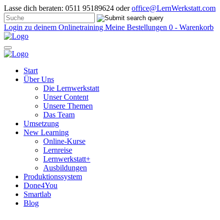
Lasse dich beraten: 0511 95189624 oder
office@LernWerkstatt.com
Login zu deinem Onlinetraining
Meine Bestellungen
0 - Warenkorb
Start
Über Uns
Die Lernwerkstatt
Unser Content
Unsere Themen
Das Team
Umsetzung
New Learning
Online-Kurse
Lernreise
Lernwerkstatt+
Ausbildungen
Produktionssystem
Done4You
Smartlab
Blog