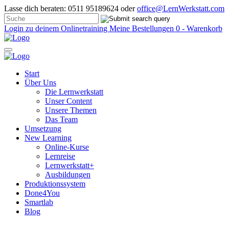
Lasse dich beraten: 0511 95189624 oder
office@LernWerkstatt.com
Login zu deinem Onlinetraining
Meine Bestellungen
0 - Warenkorb
Start
Über Uns
Die Lernwerkstatt
Unser Content
Unsere Themen
Das Team
Umsetzung
New Learning
Online-Kurse
Lernreise
Lernwerkstatt+
Ausbildungen
Produktionssystem
Done4You
Smartlab
Blog