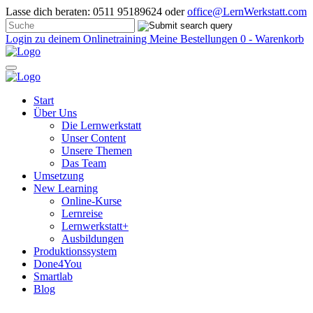
Lasse dich beraten: 0511 95189624 oder
office@LernWerkstatt.com
Login zu deinem Onlinetraining
Meine Bestellungen
0 - Warenkorb
Start
Über Uns
Die Lernwerkstatt
Unser Content
Unsere Themen
Das Team
Umsetzung
New Learning
Online-Kurse
Lernreise
Lernwerkstatt+
Ausbildungen
Produktionssystem
Done4You
Smartlab
Blog