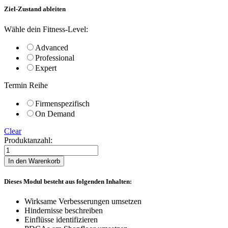
Ziel-Zustand ableiten
Wähle dein Fitness-Level:
Advanced
Professional
Expert
Termin Reihe
Firmenspezifisch
On Demand
Clear
Produktanzahl:
Ziel-
Zustand
In den Warenkorb
ableiten
quantity
Dieses Modul besteht aus folgenden Inhalten:
Wirksame Verbesserungen umsetzen
Hindernisse beschreiben
Einflüsse identifizieren