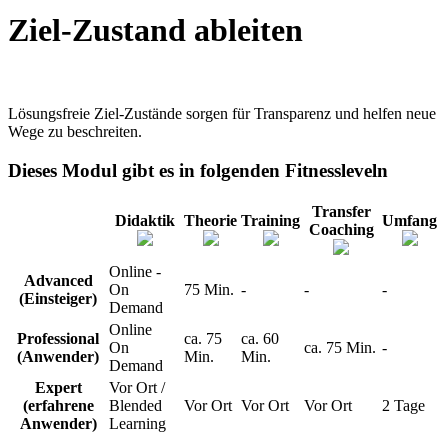
Ziel-Zustand ableiten
Lösungsfreie Ziel-Zustände sorgen für Transparenz und helfen neue
Wege zu beschreiten.
Dieses Modul gibt es in folgenden Fitnessleveln
Transfer
Didaktik
Theorie
Training
Umfang
Coaching
Online -
Advanced
On
75 Min.
-
-
-
(Einsteiger)
Demand
Online
Professional
ca. 75
ca. 60
On
ca. 75 Min.
-
(Anwender)
Min.
Min.
Demand
Expert
Vor Ort /
(erfahrene
Blended
Vor Ort
Vor Ort
Vor Ort
2 Tage
Anwender)
Learning