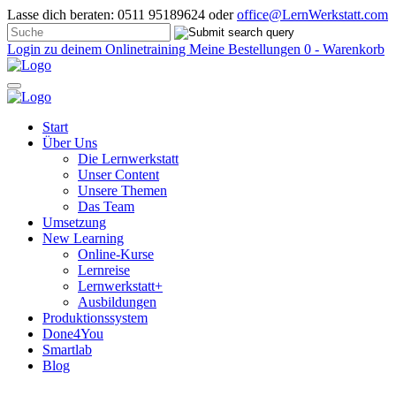
Lasse dich beraten: 0511 95189624 oder
office@LernWerkstatt.com
Login zu deinem Onlinetraining
Meine Bestellungen
0 - Warenkorb
Start
Über Uns
Die Lernwerkstatt
Unser Content
Unsere Themen
Das Team
Umsetzung
New Learning
Online-Kurse
Lernreise
Lernwerkstatt+
Ausbildungen
Produktionssystem
Done4You
Smartlab
Blog