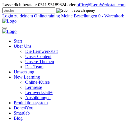
Lasse dich beraten: 0511 95189624 oder
office@LernWerkstatt.com
Login zu deinem Onlinetraining
Meine Bestellungen
0 - Warenkorb
Start
Über Uns
Die Lernwerkstatt
Unser Content
Unsere Themen
Das Team
Umsetzung
New Learning
Online-Kurse
Lernreise
Lernwerkstatt+
Ausbildungen
Produktionssystem
Done4You
Smartlab
Blog