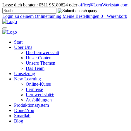
Lasse dich beraten: 0511 95189624 oder
office@LernWerkstatt.com
Login zu deinem Onlinetraining
Meine Bestellungen
0 - Warenkorb
Start
Über Uns
Die Lernwerkstatt
Unser Content
Unsere Themen
Das Team
Umsetzung
New Learning
Online-Kurse
Lernreise
Lernwerkstatt+
Ausbildungen
Produktionssystem
Done4You
Smartlab
Blog