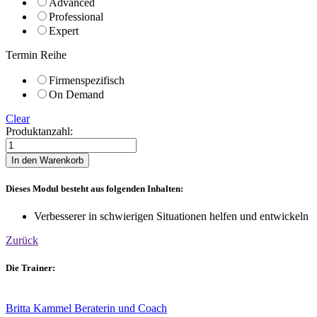
Advanced
Professional
Expert
Termin Reihe
Firmenspezifisch
On Demand
Clear
Produktanzahl:
Andere
als
In den Warenkorb
Coach
zielgerichtet
Dieses Modul besteht aus folgenden Inhalten:
unterstützen
quantity
Verbesserer in schwierigen Situationen helfen und entwickeln
Zurück
Die Trainer:
Britta Kammel
Beraterin und Coach