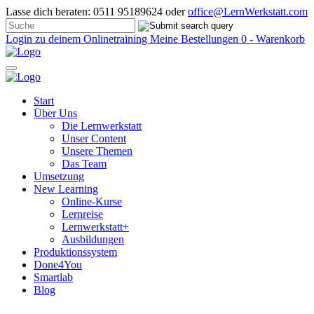
Lasse dich beraten: 0511 95189624 oder
office@LernWerkstatt.com
Login zu deinem Onlinetraining
Meine Bestellungen
0 - Warenkorb
Start
Über Uns
Die Lernwerkstatt
Unser Content
Unsere Themen
Das Team
Umsetzung
New Learning
Online-Kurse
Lernreise
Lernwerkstatt+
Ausbildungen
Produktionssystem
Done4You
Smartlab
Blog