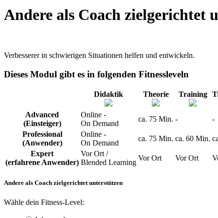
Andere als Coach zielgerichtet 
Verbesserer in schwierigen Situationen helfen und entwickeln.
Dieses Modul gibt es in folgenden Fitnessleveln
Didaktik
Theorie
Training
T
Advanced
Online -
ca. 75 Min.
-
-
(Einsteiger)
On Demand
Professional
Online -
ca. 75 Min.
ca. 60 Min.
c
(Anwender)
On Demand
Expert
Vor Ort /
Vor Ort
Vor Ort
V
(erfahrene Anwender)
Blended Learning
Andere als Coach zielgerichtet unterstützen
Wähle dein Fitness-Level: