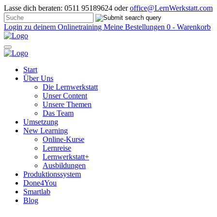
Lasse dich beraten: 0511 95189624 oder
office@LernWerkstatt.com
Login zu deinem Onlinetraining
Meine Bestellungen
0 - Warenkorb
Start
Über Uns
Die Lernwerkstatt
Unser Content
Unsere Themen
Das Team
Umsetzung
New Learning
Online-Kurse
Lernreise
Lernwerkstatt+
Ausbildungen
Produktionssystem
Done4You
Smartlab
Blog