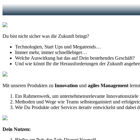
Du bist nicht sicher was die Zukunft bringt?
Technologien, Start Ups und Megatrends…
Immer mehr, immer schnelllebiger…
Welche Auswirkung hat das auf Dein bestehendes Geschäft?
Und wie könnt Ihr die Herausforderungen der Zukunft angehe
Mit unseren Produkten zu
Innovation
und
agiles Management
lerns
Ein Rahmenwerk, um unternehmensrelevante Innovationsziele z
Methoden und Wege wie Teams selbstorganisiert und erfolgreic
Wie Du Produkte oder Services iterativ entwickelst und dabei de
Dein Nutzen:
Bleibe am Puls der Zeit: Disrupt Yourself